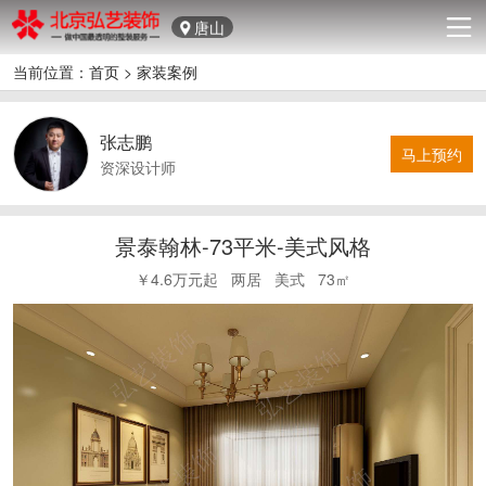
唐山
当前位置：
首页
>
家装案例
张志鹏
马上预约
资深设计师
景泰翰林-73平米-美式风格
￥4.6万元起
两居
美式
73㎡