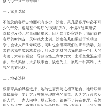
修的你带来一点帮助！
一．家具选择
不管您的客厅占地面积有多少，沙发、茶几是客厅中必不可
少的部分。也是整个客厅的“灵魂”所在。小编在这里建议，
选择沙发茶几尽量朝简单选。因为除了卧室以外，我们待在
客厅的时间占一天中绝大比例。沙发茶几如果过于繁琐复
杂，会让人产生晕眩感，同时也会阻碍我们的正常活动。如
果你选择中式风格装修，那么对木材的选择也是一个巨大的
考验，木材的稀缺，导致市场上竞争力大，出现鱼龙混杂现
象。欧式风格，大多以米色、淡色为主。展现一种高雅，大
气的贵族风格。
二．地砖选择
根据家具的风格选择，地砖也需要与之相互配合。地砖尽量
选择精美，要让客厅整体呈现敞亮的感觉。因为客厅设涉及
的人群广，家人闲聊，朋友聚会。都免不了待在客厅。在美
观的前提下，也要注重地砖的防滑。家中有老人、小孩的更