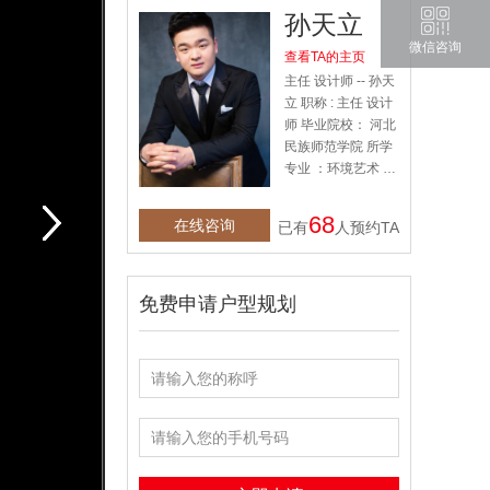
孙天立
微信咨询
查看TA的主页
主任 设计师 -- 孙天
立 职称 : 主任 设计
师 毕业院校： 河北
民族师范学院 所学
专业 ：环境艺术 从
业年限： 6 年 擅长
风格： 现代简约 、
68
在线咨询
已有
人预约TA
简欧 、 新中式 、
田园 、 美式 、 地
中海 、 北欧。 获奖
荣誉： 1 .201 4 年
免费申请户型规划
全国大学生设计大
赛全国奖 2 .201 4
年 全国大学生设计
大赛河北赛区奖 3
.201 5 年 获得全国
制定超级蓝天室内
设计大赛奖 代表作
品： 南湖金地 、 景