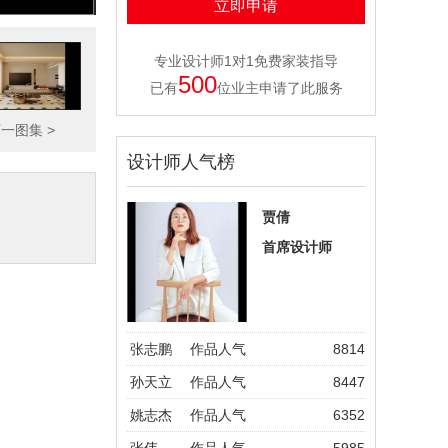
泰翰林 、 水电首郡
、 湖畔丽舍 、 双湖
景苑 、 中建城 、
专业设计师1对1免费家装指导
香木林 、 凤凰世嘉
500
、 建投熙湖、橡树
已有
位业主申请了此服务
湾、金隅乐府、雅
颂居、铂悦山、世
下一图集
>
纪龙庭、金山首
设计师人气榜
府、晨曲花苑、茂
华中心、水岸东方
等。 设计理念： 持
贾倩
之以恒的学习是设
计的来源，责任感
首席设计师
是设计的原则，而
灵感是设计的升
华。艺术是生活的
升华，设计是艺术
的呈现。
张志鹏
作品人气
8814
孙天立
作品人气
8447
姚志杰
作品人气
6352