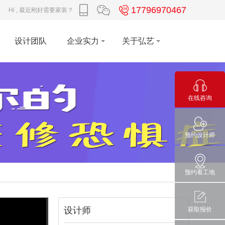
17796970467
Hi , 最近刚好需要家装？
设计团队
企业实力
关于弘艺
在线咨询
预约设计师
预约看工地
设计师
获取报价