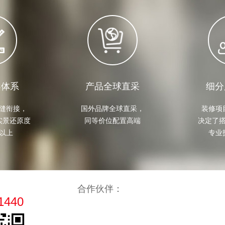
案体系
产品全球直采
细分
缝衔接，

国外品牌全球直采，

装修项
景还原度

同等价位配置高端
决定了搭
%以上
专业
合作伙伴：
1440