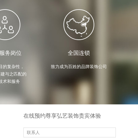
服务岗位
全国连锁
目的复杂性，

致力成为百姓的品牌装饰公司
建与之匹配的

业主
1857690****
成功预约
技术和服务
业主
1533349****
成功预约
业主
1328564****
成功预约
业主
1924291****
成功预约
业主
1648828****
成功预约
业主
1568627****
成功预约
在线预约尊享弘艺装饰贵宾体验
业主
1472387****
成功预约
业主
1471582****
成功预约
业主
1287548****
成功预约