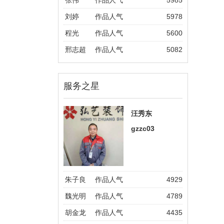
张伟
作品人气
5985
刘婷
作品人气
5978
程光
作品人气
5600
邢志超
作品人气
5082
服务之星
汪秀东
gzzc03
朱子良
作品人气
4929
魏光明
作品人气
4789
胡金龙
作品人气
4435