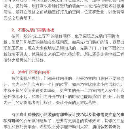
墙面、瓷砖等，刷好漆或者铺好壁纸的墙面一旦被污染或破坏就很难
清理，最好在装修之前就确定好打孔的空间、位置和数量，以免装修
完成之后再动工。
2、不要先装门再装地板
按照一般的“先上后下”的装修顺序，似乎应该是先装门再装地
板，但是门和地面的接触会出现问题。如果先把门装好的话，容易出
现施工死角，现在大多数地板是锁扣式的，先装了门，门套下面的地
板就填不进去，勉强装出来的工程也很难看。所以还是先将地板工程
做好之后再装门比较好。
3、浴室门不要向内开
按照常规的思想，门都是往内开的，但是浴室的门最好不要向内
开。向内开的门会占用一个门的位置，如果浴室比较狭小的话就会让
本就不多的空间变得更加局促，更主要的是一旦浴室内的人发生什么
意外倒地不起，如果门向外开在倒下的时候也能顺势将门打开，若是
内开门的话倒地者将门堵住，会让外面的人难以营救。
有关
唐山碧桂园小区装修有哪些设计技巧以及装修需要注意的事
项有哪些
的介绍就到这里了，想要有更满意的装修效果，装修的注意
事项和技巧要学会，希望以上分享能帮助到大家。
唐山弘艺装饰公