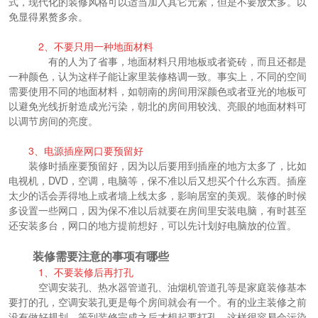
式，现代化的装修风格可以适当加入其它元素，但是不要放太多。以
免显得累赘多余。
2、不要只用一种地面材料
有的人为了省事，地面材料只用地板或者瓷砖，而且还都是
一种颜色，认为这样子能让家里装修格调一致。事实上，不同的空间
需要使用不同的地面材料，如朝南的房间用深颜色或者亚光的地板可
以避免光线折射造成光污染，朝北的房间用较浅、亮眼的地面材料可
以调节房间的亮度。
3、电源插座网口要预留好
装修时插座要预留好，因为以后要用到插座的地方太多了，比如
电视机，DVD，空调，电脑等，保不准以后又想买个什么东西。插座
太少的话会弄得地上或者墙上线太多，影响居室的美观。装修的时候
多设置一些网口，因为保不准以后就要在房间里安装电脑，有时甚至
还安装多台，网口的地方提前想好，可以先计划好电脑放的位置。
装修需要注意的事项有哪些
1、不要装修后再打孔
空调安装孔、热水器管道孔、油烟机管道孔等是家庭装修基本
要打的孔，空调安装孔更是每个房间就会有一个。有的业主装修之前
没有做好规划，等到装修完成之后才想起要打孔，这样很容易会污染