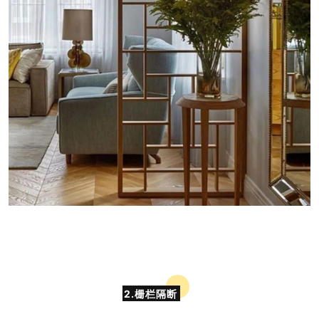
2.栅栏隔断